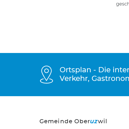
gesch
Ortsplan - Die int
Verkehr, Gastrono
Gemeinde Ober
uz
wil