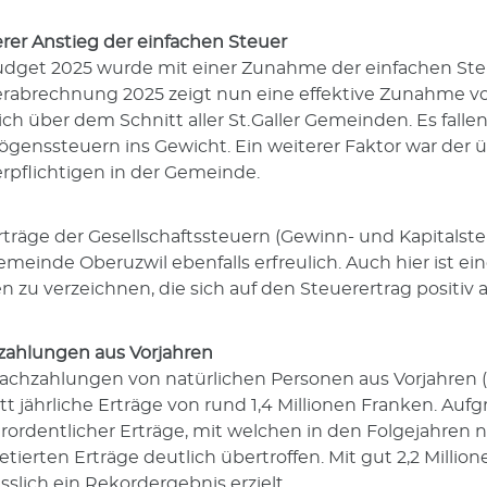
rer Anstieg der einfachen Steuer
dget 2025 wurde mit einer Zunahme der einfachen Steu
rabrechnung 2025 zeigt nun eine effektive Zunahme vo
ich über dem Schnitt aller St. Galler Gemeinden. Es fall
genssteuern ins Gewicht. Ein weiterer Faktor war der
rpflichtigen in der Gemeinde.
rträge der Gesellschaftssteuern (Gewinn- und Kapitalsteu
emeinde Oberuzwil ebenfalls erfreulich. Auch hier ist
n zu verzeichnen, die sich auf den Steuer­ertrag positiv 
ahlungen aus Vorjahren
achzahlungen von natürlichen Personen aus Vorjahren (
tt jährliche Erträge von rund 1,4 Millionen Franken. Auf
rordentlicher Erträge, mit welchen in den Folgejahren
tierten Erträge deutlich übertroffen. Mit gut 2,2 Milli
esslich ein Rekordergebnis erzielt.