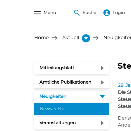
Menü
Suche
Login
Home
Aktuell
Neuigkeite
St
Mitteilungsblatt
Amtliche Publikationen
28. J
Die S
Neuigkeiten
Steue
Steue
(ausgewählt)
Newsarchiv
Der s
Veranstaltungen
Ander