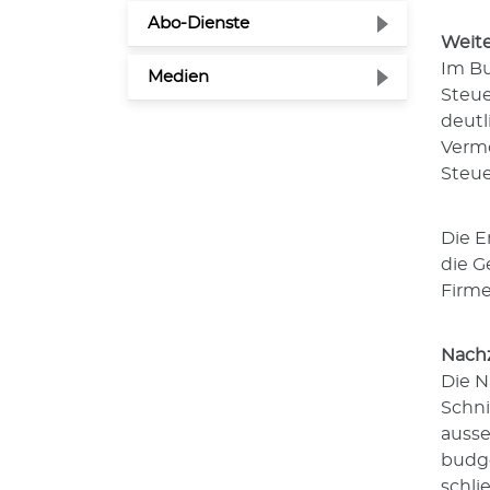
Abo-Dienste
Weite
Im Bu
Medien
Steue
deutl
Vermö
Steue
Die E
die G
Firme
Nachz
Die N
Schni
ausse
budge
schli