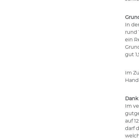
Grund
In de
rund 
ein R
Grund
gut 1
Im Z
Handä
Dank 
Im ve
gutge
auf 1
darf 
welch