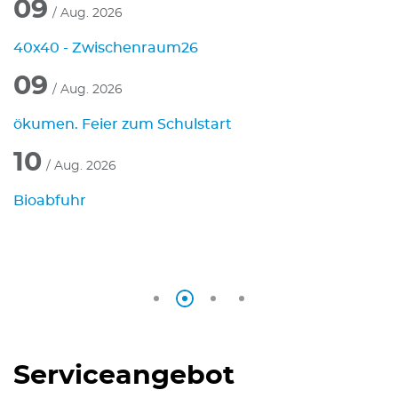
09
/ Aug. 2026
40x40 - Zwischenraum26
P
09
1
/ Aug. 2026
t
ökumen. Feier zum Schulstart
B
10
1
/ Aug. 2026
il
Bioabfuhr
K
Serviceangebot