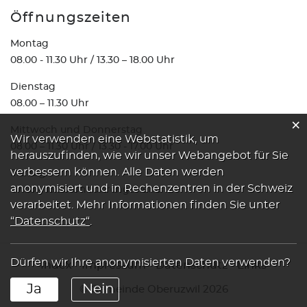
Öffnungszeiten
Montag
08.00 - 11.30 Uhr / 13.30 – 18.00 Uhr
Dienstag
08.00 – 11.30 Uhr
×
Mittwoch und Donnerstag
Webstatistik
Wir verwenden eine Webstatistik, um
08.00 – 11.30 Uhr / 13.30 - 17.00 Uhr
herauszufinden, wie wir unser Webangebot für Sie
verbessern können. Alle Daten werden
Freitag
anonymisiert und in Rechenzentren in der Schweiz
07.00 – 13.00 Uhr durchgehend
verarbeitet. Mehr Informationen finden Sie unter
“Datenschutz“
.
Dürfen wir Ihre anonymisierten Daten verwenden?
Index
Impressum
Datenschutz
Links
Ja
Nein
© Gemeinde Oberuzwil 2026