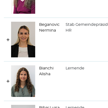
Beganovic
Stab Gemeindepräsid
Nermina
HR
Bianchi
Lernende
Alisha
Bibaj Luisa
Lernende