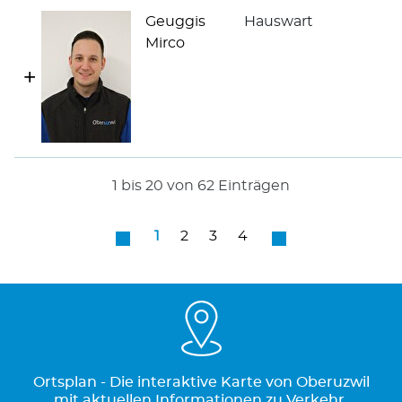
Geuggis
Hauswart
Mirco
1 bis 20 von 62 Einträgen
1
2
3
4
Ortsplan - Die interaktive Karte von Oberuzwil
mit aktuellen Informationen zu Verkehr,