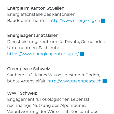
Energie im Kanton St.Gallen
Energiefachstelle des kantonalen
Extern
Baudepartementes:
http://www.energie.sg.ch
Energieagentur St.Gallen
Dienstleistungszentrum für Private, Gemeinden,
Unternehmen, Fachleute:
Externer Link wi
https://www.energieagentur-sg.ch/
Greenpeace Schweiz
Saubere Luft, klares Wasser, gesunder Boden,
Extern
bunte Artenvielfalt:
http://www.greenpeace.ch
WWF Schweiz
Engagement für ökologischen Lebensstil,
nachhaltige Nutzung des Alpenraums,
Verantwortung der Wirtschaft, Konsumtipps: