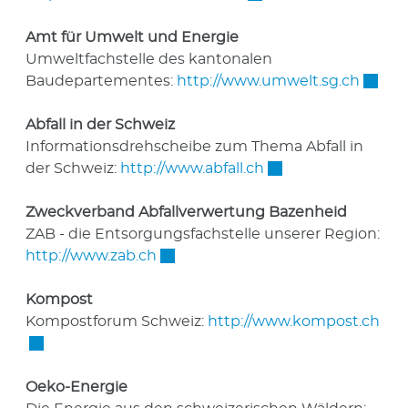
Amt für Umwelt und Energie
Umweltfachstelle des kantonalen
Extern
Baudepartementes:
http://www.umwelt.sg.ch
Abfall in der Schweiz
Informationsdrehscheibe zum Thema Abfall in
Externer Link wird 
der Schweiz:
http://www.abfall.ch
Zweckverband Abfallverwertung Bazenheid
ZAB - die Entsorgungsfachstelle unserer Region:
Externer Link wird in einem neuen
http://www.zab.ch
Kompost
Ext
Kompostforum Schweiz:
http://www.kompost.ch
Oeko-Energie