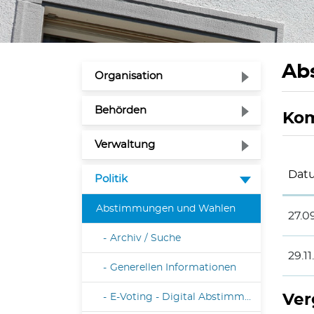
Ab
Organisation
Behörden
Ko
Verwaltung
Dat
Politik
(ausgewählt)
Abstimmungen und Wahlen
27.0
Archiv / Suche
29.1
Generellen Informationen
Ver
E-Voting - Digital Abstimmen und Wählen