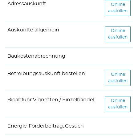
Adressauskunft
Adressausku
Online
ausfüllen
Auskünfte allgemein
Auskünfte a
Online
ausfüllen
Baukostenabrechnung
Betreibungsauskunft bestellen
Betreibungsa
Online
ausfüllen
Bioabfuhr Vignetten / Einzelbändel
Bioabfuhr Vi
Online
ausfüllen
Energie-Förderbeitrag, Gesuch