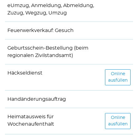
eUmzug, Anmeldung, Abmeldung,
Zuzug, Wegzug, Umzug
Feuerwerkverkauf: Gesuch
Geburtsschein-Bestellung (beim
regionalen Zivilstandsamt)
Häckseldienst
Häckseldien
Online
ausfüllen
Handänderungsauftrag
Heimatausweis für
Heimatauswe
Online
Wochenaufenthalt
ausfüllen