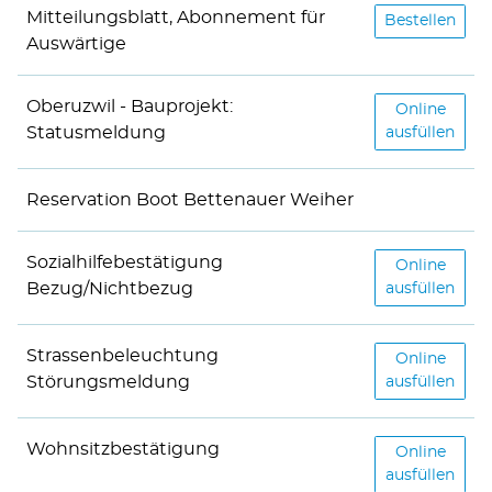
Mitteilungsblatt, Abonnement für
Mitteilungsbl
Bestellen
Auswärtige
Oberuzwil - Bauprojekt:
Oberuzwil -
Online
Statusmeldung
ausfüllen
Reservation Boot Bettenauer Weiher
Sozialhilfebestätigung
Sozialhilfe
Online
Bezug/Nichtbezug
ausfüllen
Strassenbeleuchtung
Strassenbel
Online
Störungsmeldung
ausfüllen
Wohnsitzbestätigung
Wohnsitzbes
Online
ausfüllen