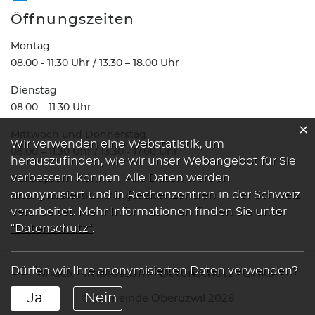
Öffnungszeiten
Montag
08.00 - 11.30 Uhr / 13.30 – 18.00 Uhr
Dienstag
08.00 – 11.30 Uhr
×
Mittwoch und Donnerstag
Webstatistik
Wir verwenden eine Webstatistik, um
08.00 – 11.30 Uhr / 13.30 - 17.00 Uhr
herauszufinden, wie wir unser Webangebot für Sie
verbessern können. Alle Daten werden
Freitag
anonymisiert und in Rechenzentren in der Schweiz
07.00 – 13.00 Uhr durchgehend
verarbeitet. Mehr Informationen finden Sie unter
“Datenschutz“
.
Dürfen wir Ihre anonymisierten Daten verwenden?
Index
Impressum
Datenschutz
Links
Ja
Nein
© Gemeinde Oberuzwil 2026