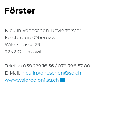
Förster
Niculin Voneschen, Revierförster
Försterbüro Oberuzwil
Wilerstrasse 29
9242 Oberuzwil
Telefon 058 229 16 56 / 079 796 57 80
E-Mail:
niculin.voneschen@sg.ch
Externer Link wird in einem ne
www.waldregion1.sg.ch