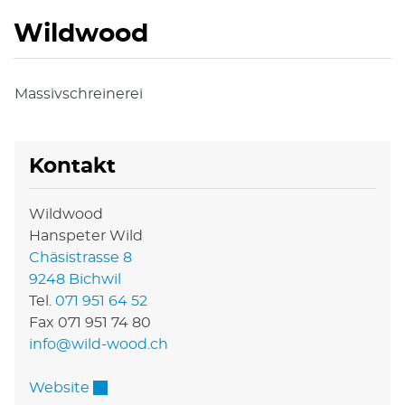
Wildwood
Massivschreinerei
Kontakt
Wildwood
Hanspeter Wild
Chäsistrasse 8
9248 Bichwil
Tel.
071 951 64 52
Fax 071 951 74 80
info@wild-wood.ch
Externer Link wird in einem neuen Fenster 
Website