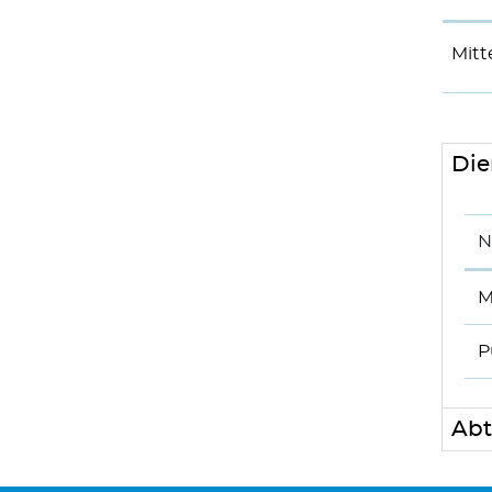
Mitt
Die
N
M
P
Abt