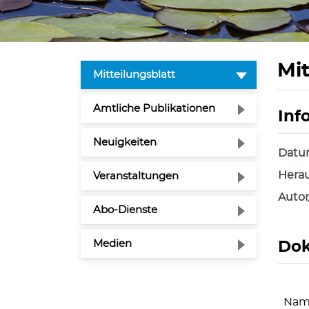
Mit
(ausgewählt)
Mitteilungsblatt
Amtliche Publikationen
Inf
Zuge
Neuigkeiten
Dat
Herau
Veranstaltungen
Autor
Abo-Dienste
Medien
Do
Nam