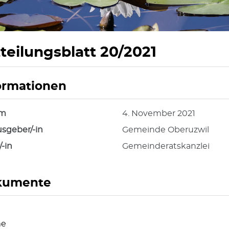
teilungsblatt 20/2021
ormationen
hörige Objekte
um
4. November 2021
sgeber/-in
Gemeinde Oberuzwil
/-in
Gemeinderatskanzlei
kumente
e