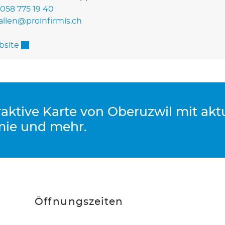
058 775 19 40
allen@proinfirmis.ch
Externer Link wird in einem neuen Fenster geöffne
site
eraktive Karte von Oberuzwil mit ak
mie und mehr.
Öffnungszeiten