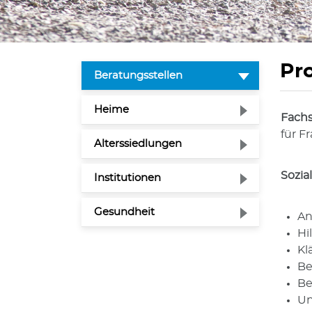
Pro
(ausgewählt)
Beratungsstellen
Heime
Fachs
für F
Alterssiedlungen
Sozia
Institutionen
Gesundheit
An
Hi
Kl
Be
Be
Un