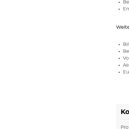
Be
En
Weite
Bi
Be
Vo
As
Eu
Ko
Pro