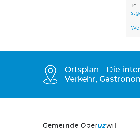
Tel.
stg
Web
Ortsplan - Die int
Verkehr, Gastrono
Gemeinde Ober
uz
wil