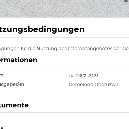
tzungsbedingungen
gungen für die Nutzung des Internetangebotes der G
hörige Objekte
ormationen
um
16. März 2010
sgeber/-in
Gemeinde Oberuzwil
kumente
e