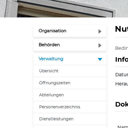
Nu
Organisation
Behörden
Bedin
Zuge
Inf
Verwaltung
Übersicht
Dat
Öffnungszeiten
Herau
Abteilungen
Do
Personenverzeichnis
Dienstleistungen
Nam