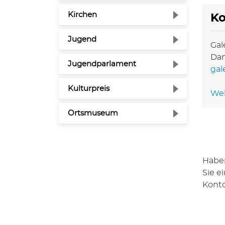
Kirchen
Ko
Jugend
Gal
Dan
Jugendparlament
gal
Kulturpreis
Web
Ortsmuseum
Haben
Sie e
Konto