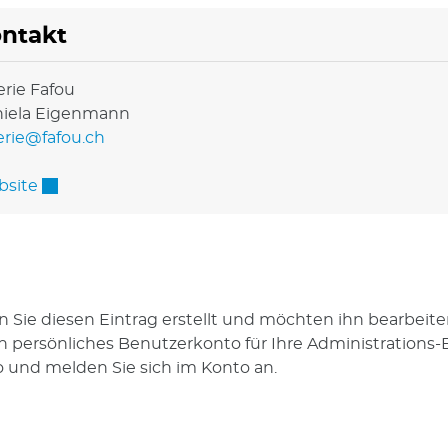
ntakt
erie Fafou
iela Eigenmann
erie@fafou.ch
Externer Link wird in einem neuen Fenster geöffne
site
 Sie diesen Eintrag erstellt und möchten ihn bearbeite
in persönliches Benutzerkonto für Ihre Administrations-E
 und melden Sie sich im Konto an.