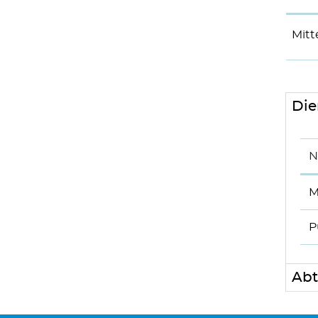
Mitt
Die
N
M
P
Abt