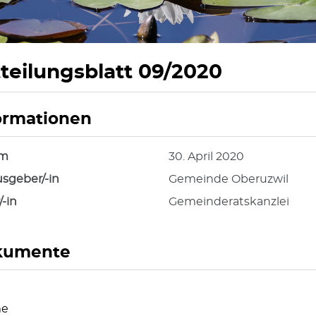
teilungsblatt 09/2020
ormationen
hörige Objekte
um
30. April 2020
sgeber/-in
Gemeinde Oberuzwil
/-in
Gemeinderatskanzlei
kumente
e