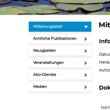
Mit
(ausgewählt)
Mitteilungsblatt
Amtliche Publikationen
Inf
Zuge
Neuigkeiten
Dat
Herau
Veranstaltungen
Autor
Abo-Dienste
Medien
Do
Nam