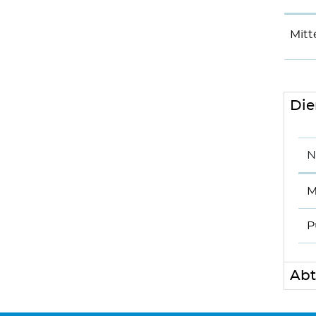
Mitt
Die
N
M
P
Abt