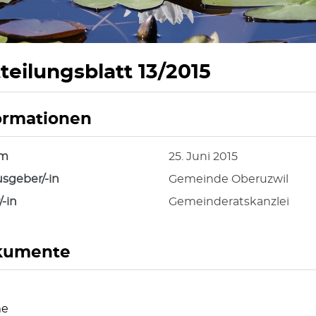
teilungsblatt 13/2015
ormationen
hörige Objekte
um
25. Juni 2015
sgeber/-in
Gemeinde Oberuzwil
/-in
Gemeinderatskanzlei
kumente
e