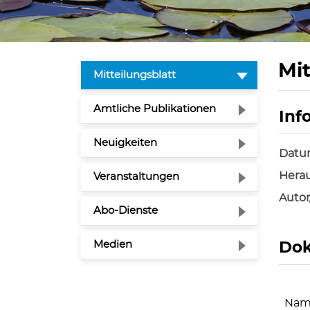
Mit
(ausgewählt)
Mitteilungsblatt
Amtliche Publikationen
Inf
Zuge
Neuigkeiten
Dat
Herau
Veranstaltungen
Autor
Abo-Dienste
Medien
Do
Nam