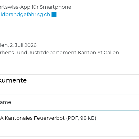
ertswiss-App für Smartphone
Externer Link wird in einem neuen 
ldbrandgefahr.sg.ch
len, 2. Juli 2026
rheits- und Justizdepartement Kanton St.Gallen
kumente
ame
A Kantonales Feuerverbot
(PDF, 98 kB)