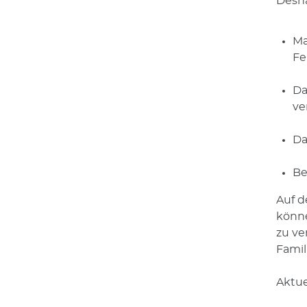
Desha
Ma
Fe
Da
ve
Da
Be
Auf d
könne
zu ve
Famil
Aktue