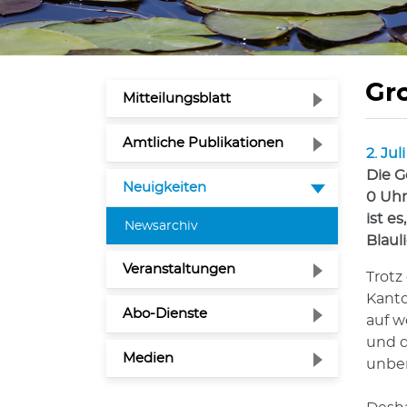
Gr
Mitteilungsblatt
Amtliche Publikationen
2. Jul
Zuge
Die G
Neuigkeiten
0 Uhr
ist e
(ausgewählt)
Newsarchiv
Blaul
Veranstaltungen
Trotz
Kanto
Abo-Dienste
auf w
und d
Medien
unbe