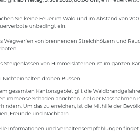
lb gilt
ab Freitag, 3. Juli 2026, 00:00 Uhr
, ein Feuerverb
chen Sie keine Feuer im Wald und im Abstand von 200 
uerverbote unbedingt ein.
s Wegwerfen von brennenden Streichhölzern und Rauc
rboten.
s Steigenlassen von Himmelslaternen ist im ganzen Ka
i Nichteinhalten drohen Bussen.
em gesamten Kantonsgebiet gilt die Waldbrandgefahren
n immense Schäden anrichten. Ziel der Massnahmen ist
rhindern. Um das zu erreichen, ist die Mithilfe der Bevöl
ien, Freunde und Nachbarn.
lle Informationen und Verhaltensempfehlungen findet 