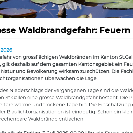
osse Waldbrandgefahr: Feuern 
i 2026
hörige Objekte
efahr von grossflächigen Waldbränden im Kanton St.Gallen 
, gilt deshalb auf dem gesamten Kantonsgebiet ein Feu
s, Natur und Bevölkerung wirksam zu schützen. Die Fac
ichtorganisationen überwachen die Lage.
 des Niederschlags der vergangenen Tage sind die Wälde
n St.Gallen eine grosse Waldbrandgefahr besteht. Die 
eitere warme und trockene Tage hin. Die Einschätzung
er Blaulichtorganisationen ist eindeutig: Schon ein kl
rechenbare Waldbrände entfachen.