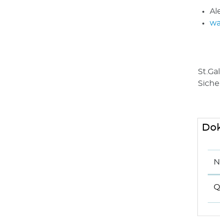
Al
wa
St.Gal
Siche
Do
N
Q