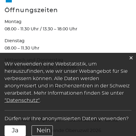
Öffnungszeiten
Montag
08.00 - 11.30 Uhr / 13.30 – 18.00 Uhr
Dienstag
08.00 – 11.30 Uhr
×
Mittwoch und Donnerstag
Webstatistik
Wir verwenden eine Webstatistik, um
08.00 – 11.30 Uhr / 13.30 - 17.00 Uhr
herauszufinden, wie wir unser Webangebot für Sie
verbessern können. Alle Daten werden
Freitag
anonymisiert und in Rechenzentren in der Schweiz
07.00 – 13.00 Uhr durchgehend
verarbeitet. Mehr Informationen finden Sie unter
“Datenschutz“
.
Dürfen wir Ihre anonymisierten Daten verwenden?
Index
Impressum
Datenschutz
Links
Ja
Nein
© Gemeinde Oberuzwil 2026