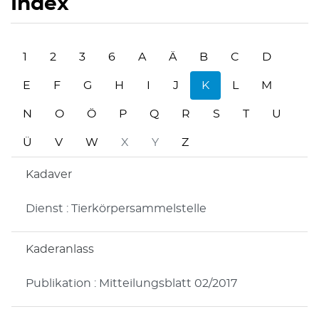
Index
1
2
3
6
A
Ä
B
C
D
E
F
G
H
I
J
K
L
M
N
O
Ö
P
Q
R
S
T
U
Ü
V
W
X
Y
Z
Kadaver
Dienst : Tierkörpersammelstelle
Kaderanlass
Publikation : Mitteilungsblatt 02/2017